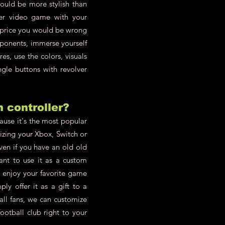
could be more stylish than
er video game with your
e price you would be wrong
pponents, immerse yourself
s, use the colors, visuals
ngle buttons with revolver
h controller?
cause it's the most popular
zing your Xbox, Switch or
en if you have an old old
ant to use it as a custom
d enjoy your favorite game
y offer it as a gift to a
all fans, we can customize
ootball club right to your