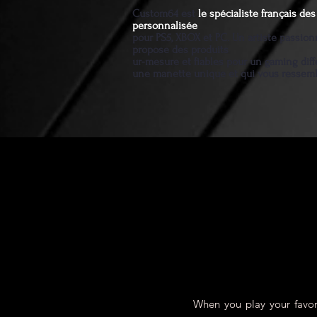
Custom64 est
le spécialiste français d
personnalisée
pour PS5, XBOX et PC. Un artiste passio
propose des produits
ur-mesure et fiables pour un gaming diff
une manette unique et qui vous ressem
When you play your favori