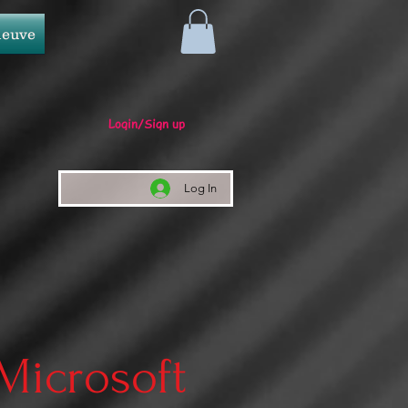
neuve
Login/Sign up
Log In
 Microsoft