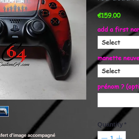
Price
€159.00
add a first n
Select
manette neuve 
Select
prénom ? (opti
Quantity
*
ransfert d'image accompagné