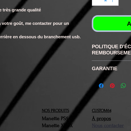
de très grande qualité
A
 à votre goût, me contacter pour un
errière en dessous du branchement usb.
POLITIQUE D'É
REMBOURSEME
RETRACTATION
GARANTIE
disposez confor
de rétractation
6 mois
la réception d
retour ne sera 
n'aurons pas ét
NOS PRODUITS
CUSTOM64
Vous devrez nou
Manette PS5
À propos
produit(s) conc
Manette XBOX
Nous contacter
brefs délais. Le