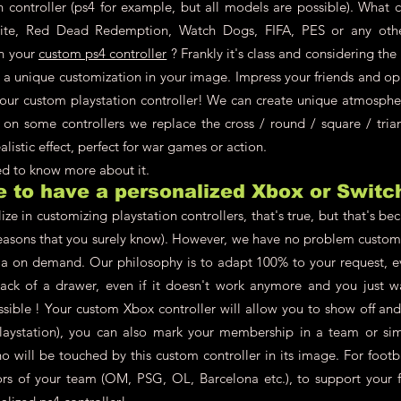
n controller (ps4 for example, but all models are possible). What 
nite, Red Dead Redemption, Watch Dogs, FIFA, PES or any oth
on your
custom ps4 controller
? Frankly it's class and considering th
ch a unique customization in your image. Impress your friends and o
your custom playstation controller! We can create unique atmosphere
 on some controllers we replace the cross / round / square / tria
alistic effect, perfect for war games or action.
eed to know more about it.
le to have a personalized Xbox or Switc
ze in customizing playstation controllers, that's true, but that's be
asons that you surely know). However, we have no problem customi
a on demand. Our philosophy is to adapt 100% to your request, ev
back of a drawer, even if it doesn't work anymore and you just w
ossible ! Your custom Xbox controller will allow you to show off an
aystation), you can also mark your membership in a team or simpl
 will be touched by this custom controller in its image. For footb
lors of your team (OM, PSG, OL, Barcelona etc.), to support your f