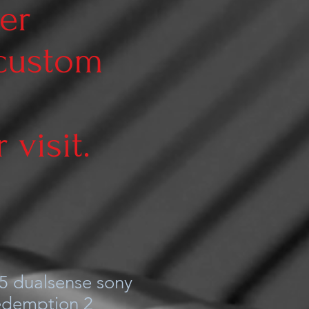
er
 custom
visit.
5 dualsense sony
edemption 2