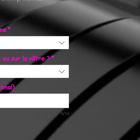
ame
*
ou sur la vôtre ?
*
onal)
0/14