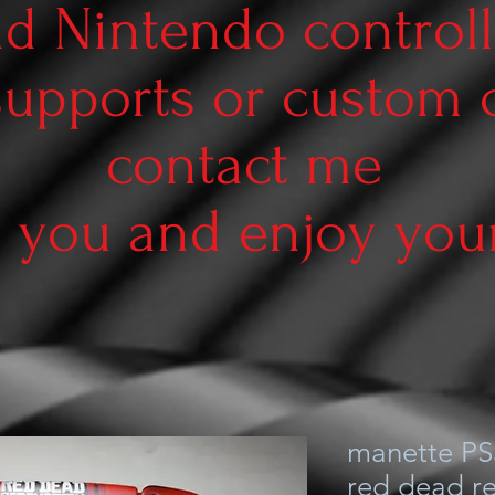
d Nintendo controll
supports or custom
contact me
 you and enjoy your 
manette PS
red dead r