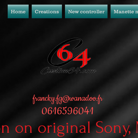
Home
Creations
New controller
Manette 
francky.fg@wanadoo.fr
0616596041
on on original Sony,