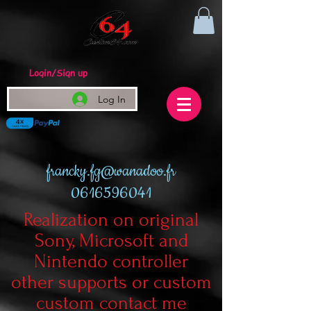
Login/Sign up
Log In
francky.fg@wanadoo.fr
0616596041
Realization on original
Sony, Microsoft and
Nintendo controller
other supports or custom
custom contact me