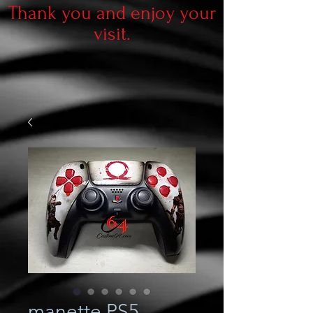
Thank you and enjoy your
visit.
manette PS5