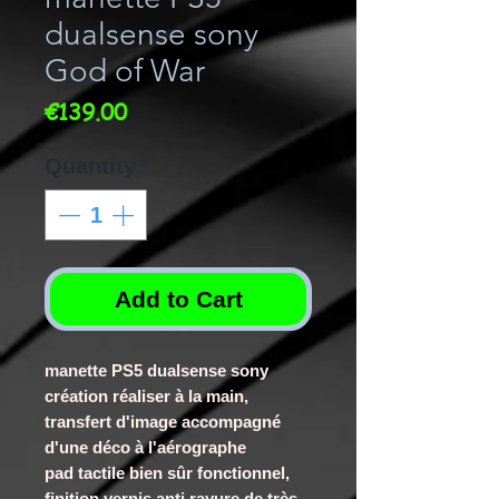
dualsense sony
God of War
Price
€139.00
Quantity
*
Add to Cart
manette PS5 dualsense sony
création réaliser à la main,
transfert d'image accompagné
d'une déco à l'aérographe
pad tactile bien sûr fonctionnel,
finition vernis anti rayure de très