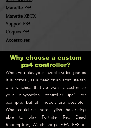
remboursée. Les frais de
Manette PS5
port et les frais de retour
Manette XBOX
resteront à la charge du
Support PS5
client !
Coques PS5
Accessoires
Why choose a custom
ps4 controller?
When you play your favorite video games
it is normal, as a geek or an absolute fan
of a franchise, that you want to customize
your playstation controller (ps4 for
example, but all models are possible).
What could be more stylish than being
able to play Fortnite, Red Dead
Redemption, Watch Dogs, FIFA, PES or