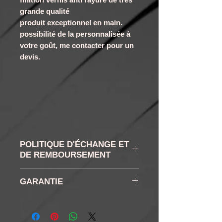
grande qualité
produit exceptionnel en main.
possibilité de la personnalisée à
votre goût, me contacter pour un
devis.
POLITIQUE D'ÉCHANGE ET
DE REMBOURSEMENT
RETRACTATION ET
GARANTIE
RETOUR : Vous disposez
conformément à la loi d'un
6 mois
droit de rétractation de 14