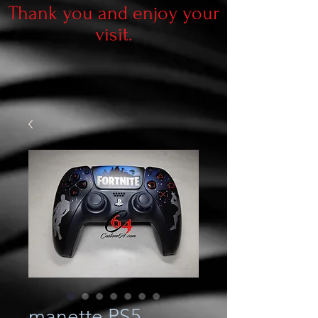
Thank you and enjoy your
visit.
manette PS5