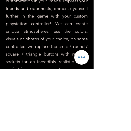
customization in your image. Impress your
friends and opponents, immerse yourself
further in the game with your custom
playstation controller! We can create
unique atmospheres, use the colors,
visuals or photos of your choice, on some
controllers we replace the cross / round /
square / triangle buttons with revolver
sockets for an incredibly realistic effect,
perfect for war games or action.
In addition to this, you need to know
more about it.
Is it possible to have a
personalized Xbox or
Switch controller?
At Custom's 64 we specialize in
customizing playstation controllers, that's
true, but that's because it's the most