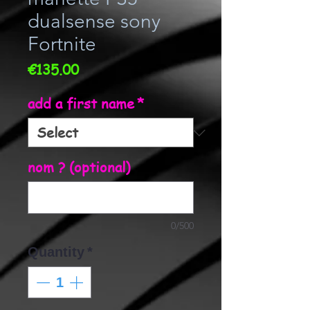
dualsense sony
Fortnite
Price
€135.00
add a first name
*
nom ? (optional)
0/500
Quantity
*