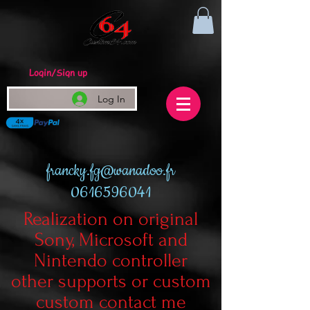
Login/Sign up
Log In
francky.fg@wanadoo.fr
0616596041
Realization on original
Sony, Microsoft and
Nintendo controller
other supports or custom
custom contact me