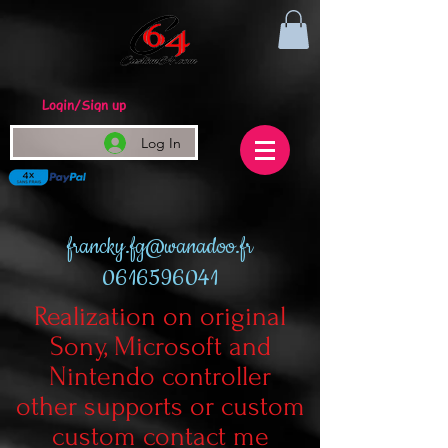
Login/Sign up
Log In
francky.fg@wanadoo.fr
0616596041
Realization on original
Sony, Microsoft and
Nintendo controller
other supports or custom
custom contact me