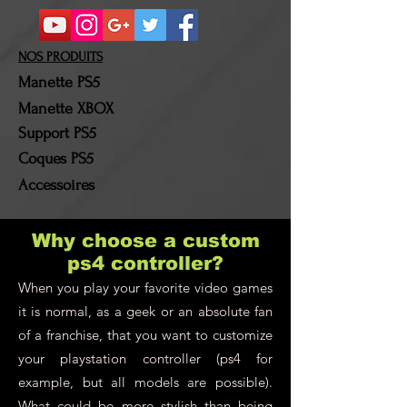
fois le colis en notre
possession, la somme
correspondante au montant
NOS PRODUITS
du (des) produit(s)
Manette PS5
retourné(s) sera alors
Manette XBOX
remboursée. Les frais de
Support PS5
port et les frais de retour
Coques PS5
resteront à la charge du
Accessoires
client !
Why choose a custom
ps4 controller?
When you play your favorite video games
it is normal, as a geek or an absolute fan
of a franchise, that you want to customize
your playstation controller (ps4 for
example, but all models are possible).
What could be more stylish than being