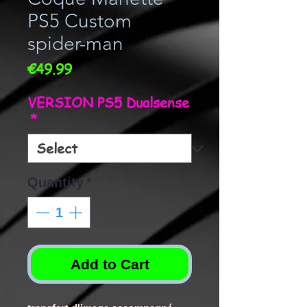
PS5 Custom
spider-man
Price
€49.99
VERSION PS5 Dualsense
*
Quantity
*
Add to Cart