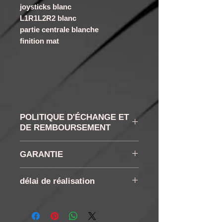
joysticks blanc
L1R1L2R2 blanc
partie centrale blanche
finition mat
POLITIQUE D'ÉCHANGE ET
DE REMBOURSEMENT
RETRACTATION ET
GARANTIE
RETOUR : Vous disposez
conformément à la loi d'un
6 mois
délai de réalisation
droit de rétractation de 14
jours à compter de la
délai, comptez terminée
réception de votre
sous 8j ouvrable