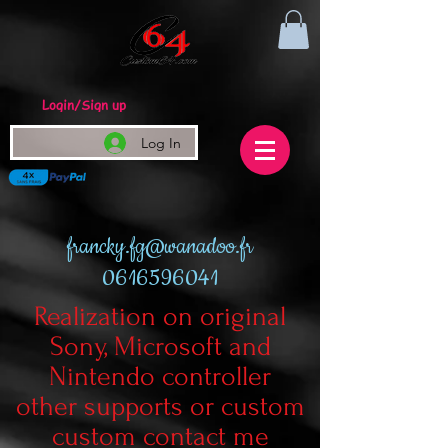
Login/Sign up
Log In
francky.fg@wanadoo.fr
0616596041
Realization on original
Sony, Microsoft and
Nintendo controller
other supports or custom
custom contact me