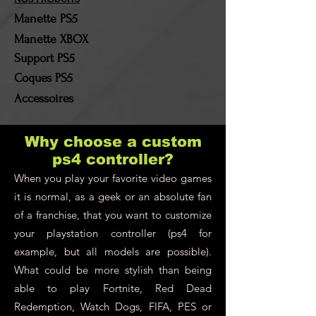
resteront à la charge du
Manette PS5
client !
Manette XBOX
Support PS5
Coques PS5
Accessoires
Why choose a custom
ps4 controller?
When you play your favorite video games
it is normal, as a geek or an absolute fan
of a franchise, that you want to customize
your playstation controller (ps4 for
example, but all models are possible).
What could be more stylish than being
able to play Fortnite, Red Dead
Redemption, Watch Dogs, FIFA, PES or